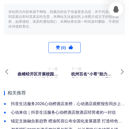
本站部分内容来源于网络，转载目的在于传递更多信息，并不代表本网赞
同其观点和对其真实性负责，本网站无法鉴别所上传图片或文字的知识版
权，如果侵犯，请及时通知我们，本网站将在第一时间及时删除，不承担
任何侵权责任。
赞 (
)
0
上一篇
下一篇
曲靖经开区开展校园周
杭州百名“小哥”助力食
边涉校涉生食品安全排
品安全监管 食安骑手让
查整治
外卖卫生“食不相瞒”
相关推荐
抖音生活服务2026心动榜酒店发榜，心动酒店观察报告同步上
线！
心动来信｜抖音生活服务心动榜酒店致酒店经营者的一封信
锚定文旅融合新趋势 橙渝民宿公布全国化发展愿景 打造特色旅
居新标杆