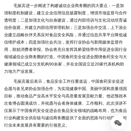
毛振宾进一步阐述了构建诚信企业商务圈的四大要点：一是加
强制度机制建设，建立企业信用信息披露制度，增强市场监督与合作
透明度；二是加强文化与自身建设，通过内部培训与文化活动培育诚
信价值观，并建立内部信用管理机制；三是加强合作交流，上下游企
业建立战略伙伴关系应对食品安全风险，并通过信息共享平台降低诚
信维护成本；四是加强社会共治，发挥行业协会与新闻媒体监督作
用，鼓励消费者举报。协会将充分发挥其桥梁纽带作用促进全国行业
领域诚信企业商务圈的打造。中国食药安全促进会围绕食药安全与大
健康领域已成立分支机构90余家，并在全国设立近20家代表机构助
力地方产业发展。
毛振宾最后表示，食品安全工作任重道远，中国食药安全促进
会愿与各兄弟协会加强合作，为实现健康中国、美丽中国和质量强国
目标，推动食品产业高水平安全与高质量发展贡献力量。他还预祝本
次食博会圆满成功，并祝愿与会者身体健康、工作顺利。此次演讲不
仅展示了中国食药安全促进会在食品安全领域的战略布局，也为食品
行业构建安全供应链与诚信商务圈提供了全面的思路与行动指南，对
行业未来发展具有重要的引领意义。