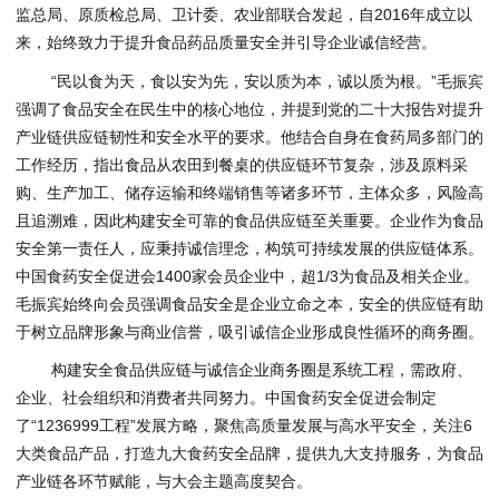
监总局、原质检总局、卫计委、农业部联合发起，自2016年成立以
来，始终致力于提升食品药品质量安全并引导企业诚信经营。
“民以食为天，食以安为先，安以质为本，诚以质为根。”毛振宾
强调了食品安全在民生中的核心地位，并提到党的二十大报告对提升
产业链供应链韧性和安全水平的要求。他结合自身在食药局多部门的
工作经历，指出食品从农田到餐桌的供应链环节复杂，涉及原料采
购、生产加工、储存运输和终端销售等诸多环节，主体众多，风险高
且追溯难，因此构建安全可靠的食品供应链至关重要。企业作为食品
安全第一责任人，应秉持诚信理念，构筑可持续发展的供应链体系。
中国食药安全促进会1400家会员企业中，超1/3为食品及相关企业。
毛振宾始终向会员强调食品安全是企业立命之本，安全的供应链有助
于树立品牌形象与商业信誉，吸引诚信企业形成良性循环的商务圈。
构建安全食品供应链与诚信企业商务圈是系统工程，需政府、
企业、社会组织和消费者共同努力。中国食药安全促进会制定
了“1236999工程”发展方略，聚焦高质量发展与高水平安全，关注6
大类食品产品，打造九大食药安全品牌，提供九大支持服务，为食品
产业链各环节赋能，与大会主题高度契合。