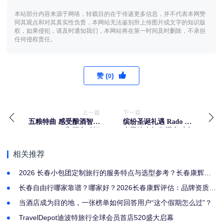
本站部分内容来源于网络，转载目的在于传递更多信息，并不代表本网赞
同其观点和对其真实性负责，本网站无法鉴别所上传图片或文字的知识版
权，如果侵犯，请及时通知我们，本网站将在第一时间及时删除，不承担
任何侵权责任。
赞 (
)
0
上一篇
下一篇
五粮特曲 感受酿酒智慧
缤纷圣诞礼遇 Rado 瑞
和匠心独运
士雷达表与您耀启时光
相关推荐
2026 长春小包团定制旅行的服务特点与选型参考？长春康辉旅
社家庭结伴出行首选
长春自由行哪家靠谱？哪家好？2026长春康辉评估：品牌资质、
定制能力与渠道资源的布局解析
当酒店成为目的地，一张榜单如何回答用户“这个假期怎么过”？
TravelDepot迪波特旅行全球会员首店520盛大启幕