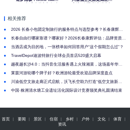
酒店人的坚韧征途
启航，沃飞长空助力打
造“低空文旅新名片”
相关推荐
2026 长春小包团定制旅行的服务特点与选型参考？长春康辉旅
社家庭结伴出行首选
长春自由行哪家靠谱？哪家好？2026长春康辉评估：品牌资质、
定制能力与渠道资源的布局解析
当酒店成为目的地，一张榜单如何回答用户“这个假期怎么过”？
TravelDepot迪波特旅行全球会员首店520盛大启幕
越夜越长沙4.0：当抖音生活服务遇上火辣湘菜，这场嘉年华火
遍全城！
莱茵河游轮哪个牌子好？欧洲游轮最受欢迎品牌深度盘点
川渝低空文旅走廊正式启航，沃飞长空助力打造“低空文旅新名
片”
中国·株洲清水塘工业遗址活化国际设计竞赛颁奖典礼圆满结束
首页
要闻
景区
住宿
乡村
户外
文化
体育
资讯