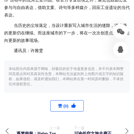
作”活动中的优秀公众作品。在官方专业语境之外，展览也鼓励公众
参与与自由表达，借助文案、诗句等多样媒介，回应工业遗址的当代
表达。
当历史的尘埃落定，当设计重新写入城市生活的缝隙，清水塘
的更新仍在继续。而这座城市的下一步，将在一次次创意点燃中，走
向更新的故事现场。
通讯员：许雅雯
本站部分内容来源于网络，转载目的在于传递更多信息，并不代表本网赞
同其观点和对其真实性负责，本网站无法鉴别所上传图片或文字的知识版
权，如果侵犯，请及时通知我们，本网站将在第一时间及时删除，不承担
任何侵权责任。
赞 (
)
0
上一篇
下一篇
逐梦南极：Helen Tan，
川渝低空文旅走廊正式